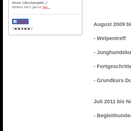
Unser 1.Buchprojekt...!
Weitere Info's gibt es
hier...
Teilen
August 2009 bi
- Welpentreff
- Junghundeku
- Fortgeschrit
- Grundkurs 
Juli 2011 bis 
- Begleithund