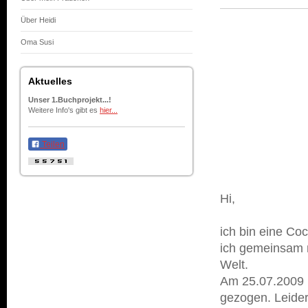
Über Heidi
Oma Susi
Aktuelles
Unser 1.Buchprojekt...!
Weitere Info's gibt es
hier...
Teilen
Hi,
ich bin eine Co
ich gemeinsam m
Welt.
Am 25.07.2009 
gezogen. Leide